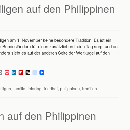
d
s
iligen auf den Philippinen
eiligen am 1. November keine besondere Tradition. Es ist ein
hen Bundesländern für einen zusätzlichen freien Tag sorgt und an
 anders sieht es auf der anderen Seite der Weltkugel auf den
P
P
L
F
D
d
r
o
i
l
i
e
i
c
n
i
g
l
n
k
k
p
g
i
eiligen
,
familie
,
feiertag
,
friedhof
,
philippinen
,
tradition
t
e
e
b
c
t
d
o
i
I
a
o
n
r
u
d
s
en auf den Philippinen