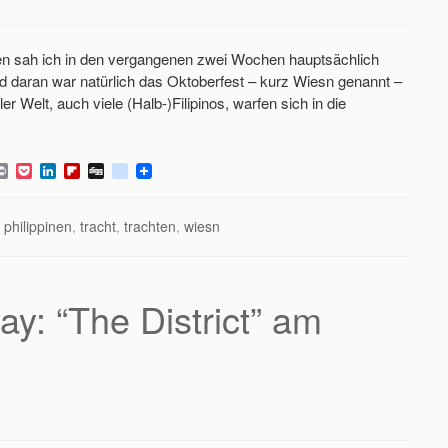
en sah ich in den vergangenen zwei Wochen hauptsächlich
d daran war natürlich das Oktoberfest – kurz Wiesn genannt –
 Welt, auch viele (Halb-)Filipinos, warfen sich in die
P
P
L
F
D
d
r
o
i
l
i
e
i
c
n
i
g
l
n
k
k
p
g
i
,
philippinen
,
tracht
,
trachten
,
wiesn
t
e
e
b
c
t
d
o
i
I
a
o
n
r
u
d
s
ay: “The District” am