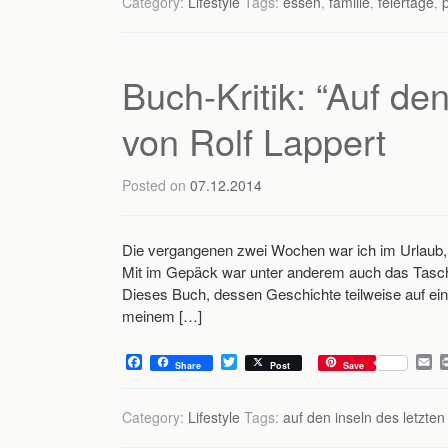
Category:
Lifestyle
Tags:
essen
,
familie
,
feiertage
,
b
t
l
o
e
o
r
k
Buch-Kritik: “Auf den
von Rolf Lappert
Posted on
07.12.2014
Die vergangenen zwei Wochen war ich im Urlaub, i
Mit im Gepäck war unter anderem auch das Taschen
Dieses Buch, dessen Geschichte teilweise auf einer
meinem […]
F
T
E
Share
Post
Save
a
w
m
c
i
a
e
t
i
Category:
Lifestyle
Tags:
auf den inseln des letzten 
b
t
l
o
e