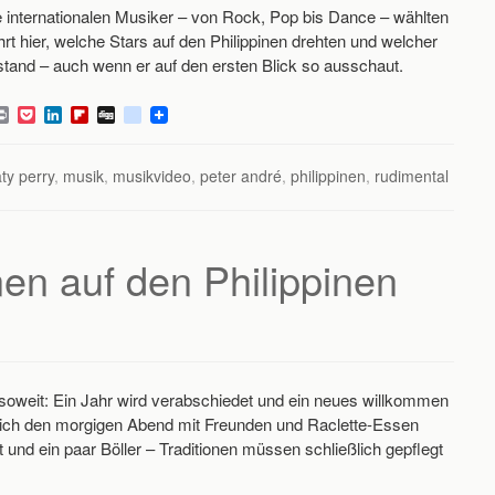
e internationalen Musiker – von Rock, Pop bis Dance – wählten
ahrt hier, welche Stars auf den Philippinen drehten und welcher
tstand – auch wenn er auf den ersten Blick so ausschaut.
P
P
L
F
D
d
r
o
i
l
i
e
i
c
n
i
g
l
n
k
k
p
g
i
ty perry
,
musik
,
musikvideo
,
peter andré
,
philippinen
,
rudimental
t
e
e
b
c
t
d
o
i
I
a
o
n
r
u
d
s
onen auf den Philippinen
 soweit: Ein Jahr wird verabschiedet und ein neues willkommen
 ich den morgigen Abend mit Freunden und Raclette-Essen
t und ein paar Böller – Traditionen müssen schließlich gepflegt