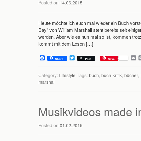
Posted on
14.06.2015
Heute möchte ich euch mal wieder ein Buch vorstel
Bay” von William Marshall steht bereits seit einig
werden. Aber wie es nun mal so ist, kommen tro
kommt mit dem Lesen […]
F
T
E
Share
Post
Save
a
w
m
c
i
a
e
t
i
Category:
Lifestyle
Tags:
buch
,
buch-kritik
,
bücher
,
b
t
l
marshall
o
e
o
r
k
Musikvideos made in
Posted on
01.02.2015