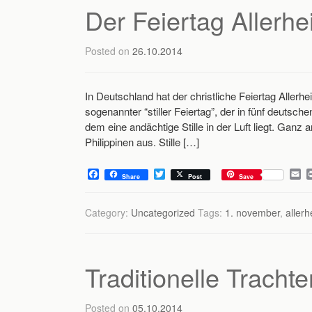
Der Feiertag Allerhe
Posted on
26.10.2014
In Deutschland hat der christliche Feiertag Allerh
sogenannter “stiller Feiertag”, der in fünf deutsc
dem eine andächtige Stille in der Luft liegt. Ganz
Philippinen aus. Stille […]
F
T
E
Share
Post
Save
a
w
m
c
i
a
e
t
i
Category:
Uncategorized
Tags:
1. november
,
allerh
b
t
l
o
e
o
r
k
Traditionelle Tracht
Posted on
05.10.2014