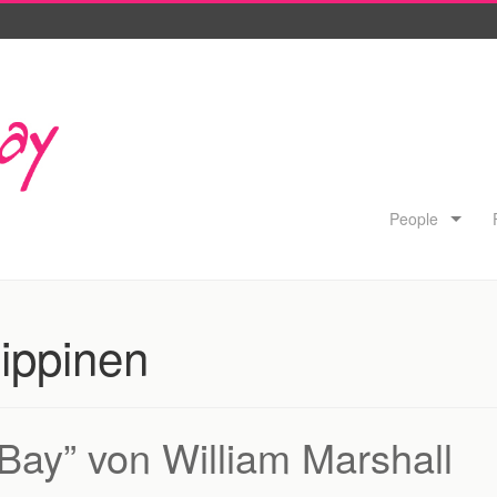
Skip to content
People
lippinen
 Bay” von William Marshall