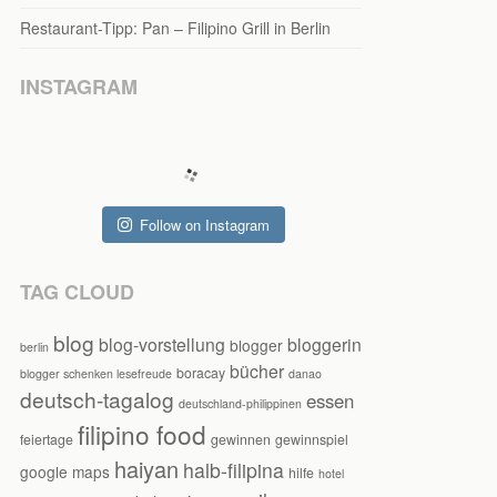
Restaurant-Tipp: Pan – Filipino Grill in Berlin
INSTAGRAM
Follow on Instagram
TAG CLOUD
blog
blog-vorstellung
bloggerin
blogger
berlin
bücher
boracay
blogger schenken lesefreude
danao
deutsch-tagalog
essen
deutschland-philippinen
filipino food
feiertage
gewinnen
gewinnspiel
haiyan
halb-filipina
google maps
hilfe
hotel