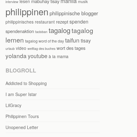
manila
mabuhay tisay
lesen
musik
interview
philippinen
philippinische blogger
spenden
rezept
philippinisches restaurant
tagalog
tagalog
spendenaktion
tacloban
lernen
taifun
tisay
tagalog word of the day
wort des tages
video
urlaub
welttag des buches
yolanda
youtube
à la mama
BLOGROLL
Addicted to Shopping
I am Super Istar
LilGracy
Philippinen Tours
Unopened Letter