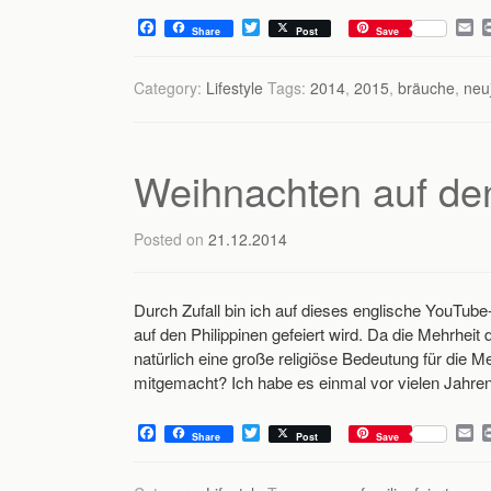
F
T
E
Share
Post
Save
a
w
m
c
i
a
e
t
i
Category:
Lifestyle
Tags:
2014
,
2015
,
bräuche
,
neu
b
t
l
o
e
o
r
k
Weihnachten auf den
Posted on
21.12.2014
Durch Zufall bin ich auf dieses englische YouTube
auf den Philippinen gefeiert wird. Da die Mehrheit
natürlich eine große religiöse Bedeutung für die 
mitgemacht? Ich habe es einmal vor vielen Jahre
F
T
E
Share
Post
Save
a
w
m
c
i
a
e
t
i