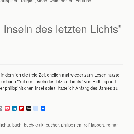
philippinen
,
religion
,
video
,
weihnachten
,
youtube
t
e
e
b
c
t
d
o
i
I
a
o
n
r
u
d
s
 Inseln des letzten Lichts”
n dem ich die freie Zeit endlich mal wieder zum Lesen nutzte.
buch “Auf den Inseln des letzten Lichts” von Rolf Lappert.
 philippinischen Insel spielt, hatte ich Anfang des Jahres zu
P
P
L
F
D
d
r
o
i
l
i
e
i
c
n
i
g
l
n
k
k
p
g
i
lichts
,
buch
,
buch-kritik
,
bücher
,
philippinen
,
rolf lappert
,
roman
t
e
e
b
c
t
d
o
i