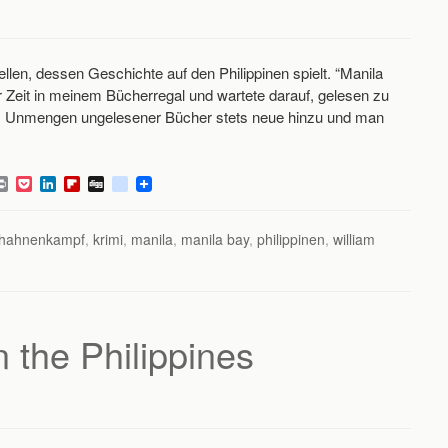
len, dessen Geschichte auf den Philippinen spielt. “Manila
er Zeit in meinem Bücherregal und wartete darauf, gelesen zu
tz Unmengen ungelesener Bücher stets neue hinzu und man
P
P
L
F
D
d
r
o
i
l
i
e
i
c
n
i
g
l
n
k
k
p
g
i
hahnenkampf
,
krimi
,
manila
,
manila bay
,
philippinen
,
william
t
e
e
b
c
t
d
o
i
I
a
o
n
r
u
d
s
 the Philippines