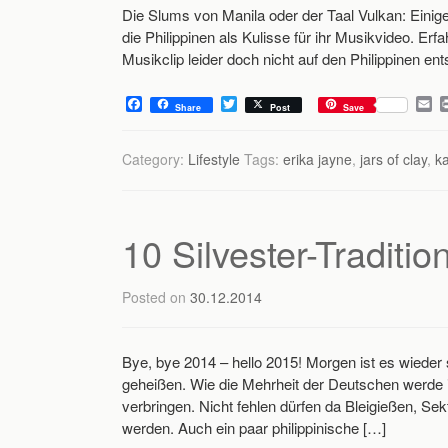
Die Slums von Manila oder der Taal Vulkan: Einig
die Philippinen als Kulisse für ihr Musikvideo. Erf
Musikclip leider doch nicht auf den Philippinen en
F
T
E
Share
Post
Save
a
w
m
c
i
a
e
t
i
Category:
Lifestyle
Tags:
erika jayne
,
jars of clay
,
ka
b
t
l
o
e
o
r
k
10 Silvester-Traditi
Posted on
30.12.2014
Bye, bye 2014 – hello 2015! Morgen ist es wieder
geheißen. Wie die Mehrheit der Deutschen werde
verbringen. Nicht fehlen dürfen da Bleigießen, Sek
werden. Auch ein paar philippinische […]