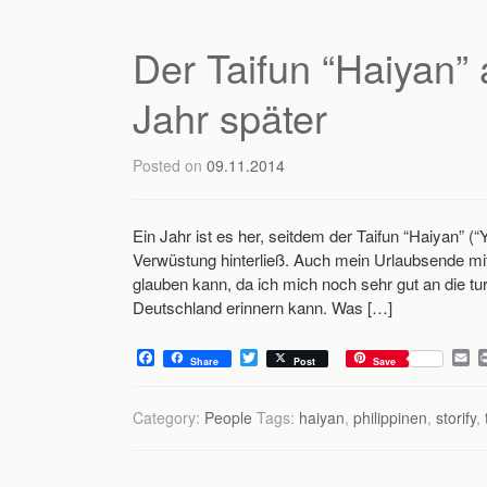
o
r
k
Der Taifun “Haiyan” 
Jahr später
Posted on
09.11.2014
Ein Jahr ist es her, seitdem der Taifun “Haiyan” (“
Verwüstung hinterließ. Auch mein Urlaubsende mit 
glauben kann, da ich mich noch sehr gut an die 
Deutschland erinnern kann. Was […]
F
T
E
Share
Post
Save
a
w
m
c
i
a
e
t
i
Category:
People
Tags:
haiyan
,
philippinen
,
storify
,
b
t
l
o
e
o
r
k