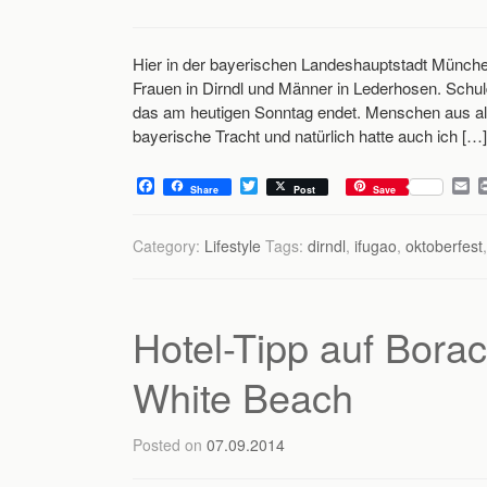
Hier in der bayerischen Landeshauptstadt Münch
Frauen in Dirndl und Männer in Lederhosen. Schul
das am heutigen Sonntag endet. Menschen aus aller
bayerische Tracht und natürlich hatte auch ich […]
F
T
E
Share
Post
Save
a
w
m
c
i
a
e
t
i
Category:
Lifestyle
Tags:
dirndl
,
ifugao
,
oktoberfest
b
t
l
o
e
o
r
k
Hotel-Tipp auf Borac
White Beach
Posted on
07.09.2014