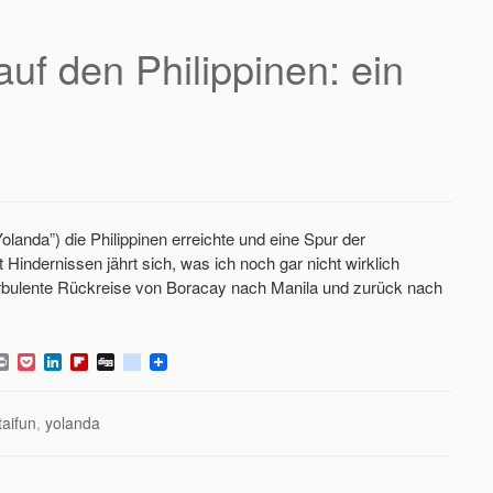
I
a
o
n
r
u
d
s
auf den Philippinen: ein
Yolanda”) die Philippinen erreichte und eine Spur der
Hindernissen jährt sich, was ich noch gar nicht wirklich
turbulente Rückreise von Boracay nach Manila und zurück nach
P
P
L
F
D
d
r
o
i
l
i
e
i
c
n
i
g
l
n
k
k
p
g
i
taifun
,
yolanda
t
e
e
b
c
t
d
o
i
I
a
o
n
r
u